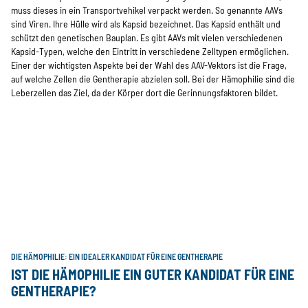
muss dieses in ein Transportvehikel verpackt werden. So genannte AAVs
R
sind Viren. Ihre Hülle wird als Kapsid bezeichnet. Das Kapsid enthält und
w
schützt den genetischen Bauplan. Es gibt AAVs mit vielen verschiedenen
m
Kapsid-Typen, welche den Eintritt in verschiedene Zelltypen ermöglichen.
„
Einer der wichtigsten Aspekte bei der Wahl des AAV-Vektors ist die Frage,
e
auf welche Zellen die Gentherapie abzielen soll. Bei der Hämophilie sind die
w
3
Leberzellen das Ziel, da der Körper dort die Gerinnungsfaktoren bildet.
d
a
r
f
DIE HÄMOPHILIE: EIN IDEALER KANDIDAT FÜR EINE GENTHERAPIE
IST DIE HÄMOPHILIE EIN GUTER KANDIDAT FÜR EINE
GENTHERAPIE?