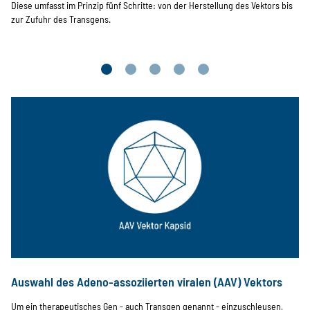
Diese umfasst im Prinzip fünf Schritte: von der Herstellung des Vektors bis
zur Zufuhr des Transgens.
Card 01
Card 02
Card 03
Card 04
Card 05
AAV Vektor Kapsid
F
Auswahl des Adeno-assoziierten viralen (AAV) Vektors
Um ein therapeutisches Gen - auch Transgen genannt - einzuschleusen,
I