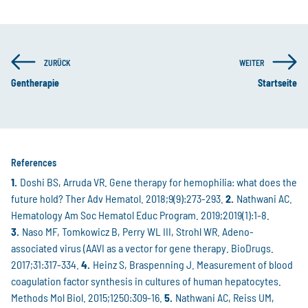
ZURÜCK
WEITER
Gentherapie
Startseite
References
Doshi BS, Arruda VR. Gene therapy for hemophilia: what does the
future hold? Ther Adv Hematol. 2018;9(9):273-293.
Nathwani AC.
Hematology Am Soc Hematol Educ Program. 2019;2019(1):1-8.
Naso MF, Tomkowicz B, Perry WL III, Strohl WR. Adeno-
associated virus (AAVI as a vector for gene therapy. BioDrugs.
2017;31:317-334.
Heinz S, Braspenning J. Measurement of blood
coagulation factor synthesis in cultures of human hepatocytes.
Methods Mol Biol. 2015;1250:309-16.
Nathwani AC, Reiss UM,