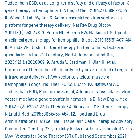
Tuddenham EGD, et al. Long-term safety and efficacy of factor IX
gene therapy in hemophilia B. N Engl J Med. 2014;371:1994-2004.
Wang D, Tai PW, Gao G. Adeno-associated virus vector as a
platform for gene therapy delivery. Nat Rev Drug Discov.
2019;18(5):358-378.
Perrin GQ, Herzog RW, Markusic DM. Update
on clinical gene therapy for hemophilia. Blood. 2019;133(5):407-414.
Arruda VR, Doshi BS. Gene therapy for hemophilia: facts and
quandaries in the 21st century. Med J Hematol Infect Dis.
2020;12(1):e2020069.
Arruda V, Stedman H, Jian H, et al.
Correction of hemophilia B phenotype by novel method of regional
intravenous delivery of AAV vector to skeletal muscle of
hemophilia B dogs. Mol Ther. 2005;11:S233.
Nathwani AC,
Tuddenham EGD, Rangarajan S, et al. Adenovirus-associated virus
vector-mediated gene transfer in hemophilia B. New Engl J Med.
2011;365(25):2357-2365.
High KA, Roncarolo MG. Gene Therapy.
N Engl J Med. 2019;381(5):455-464.
Food and Drug
Administration (FDA) Cellular, Tissue, and Gene Therapies Advisory
Committee Meeting #70. Toxicity Risks of Adeno-associated Virus
(AAV) Vectors for Gene Therapy (GT). Published September 2021.